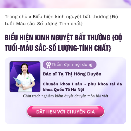
Trang chủ
»
Biểu hiện kinh nguyệt bất thường {Độ
tuổi-Màu sắc-Số lượng-Tính chất}
BIỂU HIỆN KINH NGUYỆT BẤT THƯỜNG {ĐỘ
TUỔI-MÀU SẮC-SỐ LƯỢNG-TÍNH CHẤT}
Thẩm định nội dung
Bác sĩ Tạ Thị Hồng Duyên
Chuyên khoa I sản - phụ khoa tại đa
khoa Quốc Tế Hà Nội
Chịu trách nghiệm kiểm duyệt chuyên môn bài viết