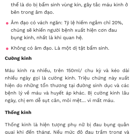
thể là do bị bẩm sinh vùng kín, gây tắc máu kinh ở
bên trong âm đạo.
Âm đạo có vách ngăn: Tỷ lệ hiếm ngắm chỉ 20%,
chúng sẽ khiến người bệnh xuất hiện cơn đau
bụng kinh, nhất là khi quan hệ.
Không có âm đạo. Là một dị tật bẩm sinh.
Cường kinh
Máu kinh ra nhiều, trên 150ml/ chu kỳ và kéo dài
nhiều ngày gọi là cường kinh. Triệu chứng này xuất
hiện do những tổn thương tại đường sinh dục và các
bệnh lý về máu và huyết áp khác. Bị cường kinh lâu
ngày, chị em dễ sụt cân, mỏi mệt… vì mất máu.
Thống kinh
Thống kinh là hiện tượng phụ nữ bị đau bụng quằn
quại khi đến tháng. Nếu mức độ đau trầm trọng và