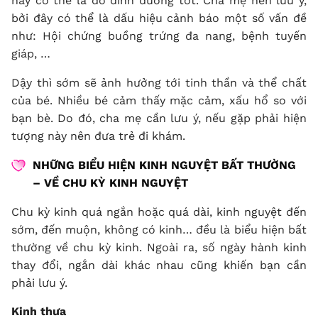
này có thể là do dinh dưỡng tốt. Cha mẹ nên lưu ý,
bởi đây có thể là dấu hiệu cảnh báo một số vấn đề
như: Hội chứng buồng trứng đa nang, bệnh tuyến
giáp, …
Dậy thì sớm sẽ ảnh hưởng tới tinh thần và thể chất
của bé. Nhiều bé cảm thấy mặc cảm, xấu hổ so với
bạn bè. Do đó, cha mẹ cần lưu ý, nếu gặp phải hiện
tượng này nên đưa trẻ đi khám.
NHỮNG BIỂU HIỆN KINH NGUYỆT BẤT THƯỜNG
– VỀ CHU KỲ KINH NGUYỆT
Chu kỳ kinh quá ngắn hoặc quá dài, kinh nguyệt đến
sớm, đến muộn, không có kinh… đều là biểu hiện bất
thường về chu kỳ kinh. Ngoài ra, số ngày hành kinh
thay đổi, ngắn dài khác nhau cũng khiến bạn cần
phải lưu ý.
Kinh thưa