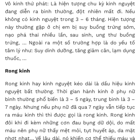
Vô kinh thứ phát: Là hiện tượng chu kỳ kinh nguyệt
đang diễn ra bình thường, đột nhiên mất đi. Nếu
không có kinh nguyệt trong 3 – 6 tháng. Hiện tượng
này thường gặp ở chị em bị suy buồng trứng sớm,
nạo phá thai nhiều lần, sau sinh, ung thư buồng
trứng, … Ngoài ra một số trường hợp là do yếu tố
tâm lý như: Suy dinh dưỡng, tăng giảm cân, lạm dụng
thuốc, …
Rong kinh
Rong kinh hay kinh nguyệt kéo dài là dấu hiệu kinh
nguyệt bất thường. Thời gian hành kinh ở phụ nữ
bình thường phổ biến là 3 – 5 ngày, trung bình là 3 –
7 ngày. Nhưng nếu phụ nữ đã qua 7 ngày vẫn tiếp tục
ra máu kinh thì thì được gọi là
rong kinh
. Rong kinh
đôi khi đi kèm những cơn đau bụng dữ dội, do mất
máu nên phụ nữ thấy mệt mỏi, tụt huyết áp, da mặt
nhợt nhạt… Về lâu dài, nó khiến cơ thể thiếu máu và