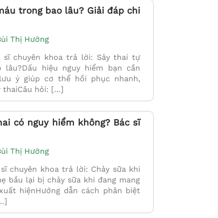
máu trong bao lâu? Giải đáp chi
Bùi Thị Hường
ĩ chuyên khoa trả lời: Sảy thai tự
o lâu?Dấu hiệu nguy hiểm bạn cần
ưu ý giúp cơ thể hồi phục nhanh,
 thaiCâu hỏi: […]
ai có nguy hiểm không? Bác sĩ
Bùi Thị Hường
 chuyên khoa trả lời: Chảy sữa khi
mẹ bầu lại bị chảy sữa khi đang mang
 xuất hiệnHướng dẫn cách phân biệt
…]