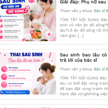
Giải đáp: Phụ nữ sau
Tham vấn y khoa:
Bác sĩ 
s. Nguyễn Thị Phương
Bs. Bùi Thị Hường
Loan
TÓM TẮT NỘI DUNG Bác s
Chuyên khoa cấp I Sản
sinh có nên ăn đồ sống?
uyên khoa cấp I Sản Phụ
khoa
lâu?Lỡ ăn đồ sống rồi th
khoa
CHI TIẾT
cảm giác […]
CHI TIẾT
Sau sinh bao lâu có
trả lời của bác sĩ
Tham vấn y khoa:
Bác sĩ 
TÓM TẮT NỘI DUNG Bác sĩ
lâu có thể đặt vòng trán
để bạn đặt vòng tránh th
hành đặt vòngNhững việc