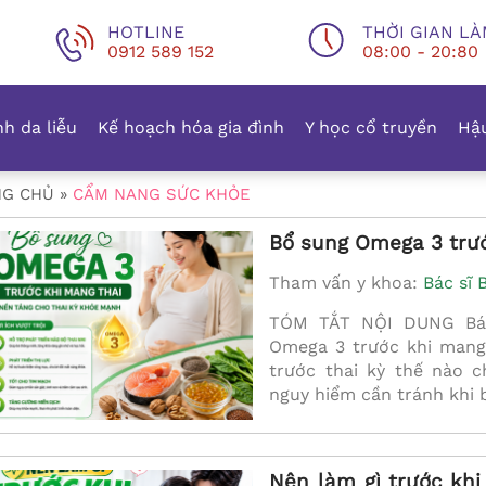
HOTLINE
THỜI GIAN LÀ
0912 589 152
08:00 - 20:80
h da liễu
Kế hoạch hóa gia đình
Y học cổ truyền
Hậu
NG CHỦ
»
CẨM NANG SỨC KHỎE
Bổ sung Omega 3 trư
Tham vấn y khoa:
Bác sĩ 
TÓM TẮT NỘI DUNG Bác 
Omega 3 trước khi mang
trước thai kỳ thế nào 
nguy hiểm cần tránh khi
Nên làm gì trước khi