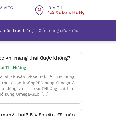
M VIỆC
ĐỊA CHỈ
152 Xã Đàn, Hà Nội
 môn trực tràng
Cẩm nang sức khỏe
ớc khi mang thai được không?
Bùi Thị Hường
sĩ chuyên khoa trả lời: Bổ sung
 thai được không?Bổ sung Omega-3
cho đúng và an toàn?Những sai lầm
 bổ sung Omega-3Lời […]
 mang thai? 5 việc cặp đôi nào