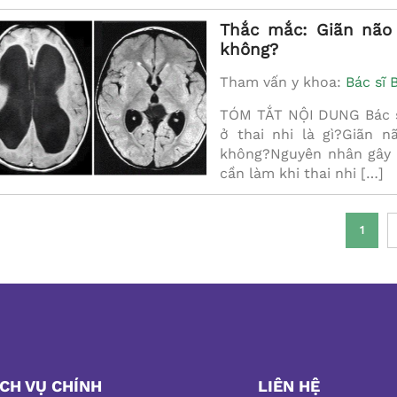
Thắc mắc: Giãn não 
không?
Tham vấn y khoa:
Bác sĩ 
TÓM TẮT NỘI DUNG Bác sĩ
ở thai nhi là gì?Giãn 
không?Nguyên nhân gây g
cần làm khi thai nhi […]
1
ỊCH VỤ CHÍNH
LIÊN HỆ