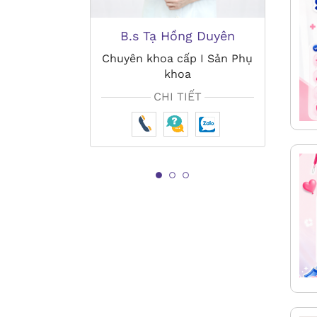
 Hường
B.s Tạ Hồng Duyên
B
I Sản Phụ
Chuyên khoa cấp I Sản Phụ
khoa
Ch
T
CHI TIẾT