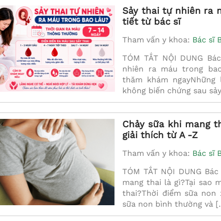
Sảy thai tự nhiên ra 
tiết từ bác sĩ
Tham vấn y khoa:
Bác sĩ 
TÓM TẮT NỘI DUNG Bác s
nhiên ra máu trong ba
thăm khám ngayNhững l
không biến chứng sau sảy
Chảy sữa khi mang th
giải thích từ A -Z
Tham vấn y khoa:
Bác sĩ 
TÓM TẮT NỘI DUNG Bác sĩ
mang thai là gì?Tại sao 
thai?Thời điểm sữa non
sữa non bình thường và [