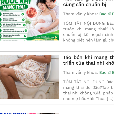
cũng cần chuẩn bị
Tham vấn y khoa:
Bác sĩ 
TÓM TẮT NỘI DUNG Bác s
trước khi mang thai?Hỏ
chuẩn bị kế hoạch sinh 
không biết nên làm gì, c
Táo bón khi mang t
triển của thai nhi kh
Tham vấn y khoa:
Bác sĩ 
TÓM TẮT NỘI DUNG Bác s
mang thai do đâu?Táo b
thai nhi không?Giải pháp
cho mẹ bầuHỏi: Thưa […]