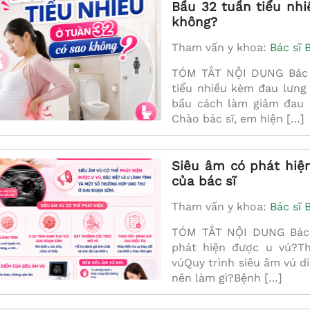
Bầu 32 tuần tiểu nh
không?
Tham vấn y khoa:
Bác sĩ 
TÓM TẮT NỘI DUNG Bác s
tiểu nhiều kèm đau lưn
bầu cách làm giảm đau l
Chào bác sĩ, em hiện […]
Siêu âm có phát hiện
của bác sĩ
Tham vấn y khoa:
Bác sĩ 
TÓM TẮT NỘI DUNG Bác s
phát hiện được u vú?Th
vúQuy trình siêu âm vú d
nên làm gì?Bệnh […]