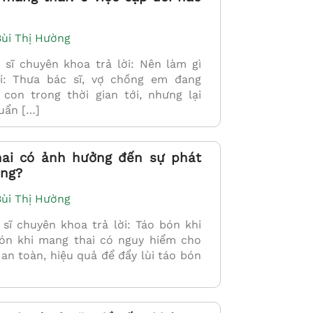
Bùi Thị Hường
ĩ chuyên khoa trả lời: Nên làm gì
i: Thưa bác sĩ, vợ chồng em đang
con trong thời gian tới, nhưng lại
huẩn […]
hai có ảnh hưởng đến sự phát
ông?
Bùi Thị Hường
ĩ chuyên khoa trả lời: Táo bón khi
ón khi mang thai có nguy hiểm cho
 an toàn, hiệu quả để đẩy lùi táo bón