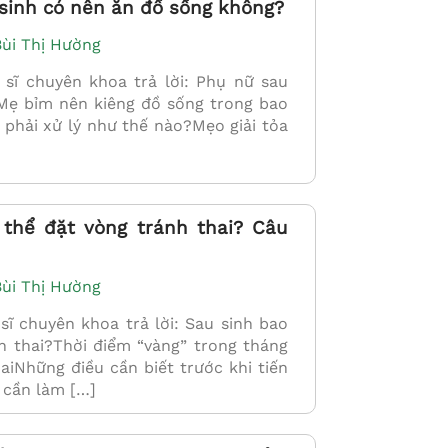
 sinh có nên ăn đồ sống không?
Bùi Thị Hường
B.s Tạ Hồng Duyên
Bs. Ng
ĩ chuyên khoa trả lời: Phụ nữ sau
 Phụ
Chuyên khoa cấp I Sản Phụ
Mẹ bỉm nên kiêng đồ sống trong bao
khoa
Chuyên k
ì phải xử lý như thế nào?Mẹo giải tỏa
CHI TIẾT
 thể đặt vòng tránh thai? Câu
Bùi Thị Hường
 chuyên khoa trả lời: Sau sinh bao
h thai?Thời điểm “vàng” trong tháng
aiNhững điều cần biết trước khi tiến
 cần làm […]