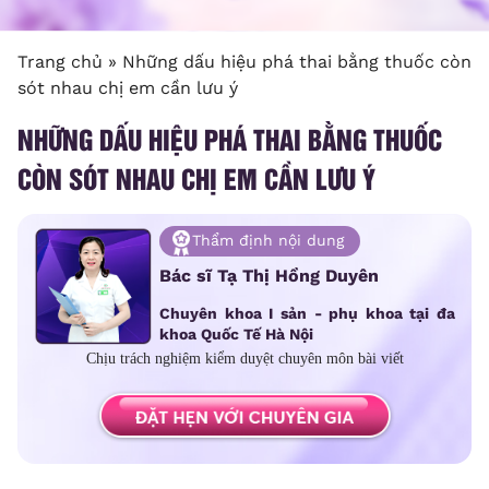
Trang chủ
»
Những dấu hiệu phá thai bằng thuốc còn
sót nhau chị em cần lưu ý
NHỮNG DẤU HIỆU PHÁ THAI BẰNG THUỐC
CÒN SÓT NHAU CHỊ EM CẦN LƯU Ý
Thẩm định nội dung
Bác sĩ Tạ Thị Hồng Duyên
Chuyên khoa I sản - phụ khoa tại đa
khoa Quốc Tế Hà Nội
Chịu trách nghiệm kiểm duyệt chuyên môn bài viết