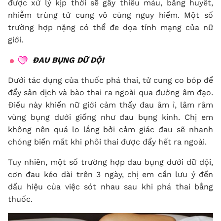
được xử lý kịp thời sẽ gây thiếu máu, băng huyết,
nhiễm trùng tử cung vô cùng nguy hiểm. Một số
trường hợp nặng có thể đe dọa tính mạng của nữ
giới.
ĐAU BỤNG DỮ DỘI
Dưới tác dụng của thuốc phá thai, tử cung co bóp để
đẩy sản dịch và bào thai ra ngoài qua đường âm đạo.
Điều này khiến nữ giới cảm thấy đau âm ỉ, lâm râm
vùng bụng dưới giống như đau bụng kinh. Chị em
không nên quá lo lắng bởi cảm giác đau sẽ nhanh
chóng biến mất khi phôi thai được đẩy hết ra ngoài.
Tuy nhiên, một số trường hợp đau bụng dưới dữ dội,
cơn đau kéo dài trên 3 ngày, chị em cần lưu ý đến
dấu hiệu của việc sót nhau sau khi phá thai bằng
thuốc.