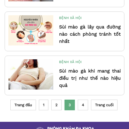
BỆNH XÃ HỘI
Sùi mào gà lây qua đường
nào cách phòng tránh tốt
nhất
BỆNH XÃ HỘI
Sùi mào gà khi mang thai
điều trị như thế nào hiệu
quả
Trang đầu
1
2
3
4
Trang cuối