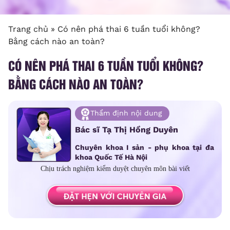
Trang chủ
»
Có nên phá thai 6 tuần tuổi không?
Bằng cách nào an toàn?
CÓ NÊN PHÁ THAI 6 TUẦN TUỔI KHÔNG?
BẰNG CÁCH NÀO AN TOÀN?
Thẩm định nội dung
Bác sĩ Tạ Thị Hồng Duyên
Chuyên khoa I sản - phụ khoa tại đa
khoa Quốc Tế Hà Nội
Chịu trách nghiệm kiểm duyệt chuyên môn bài viết