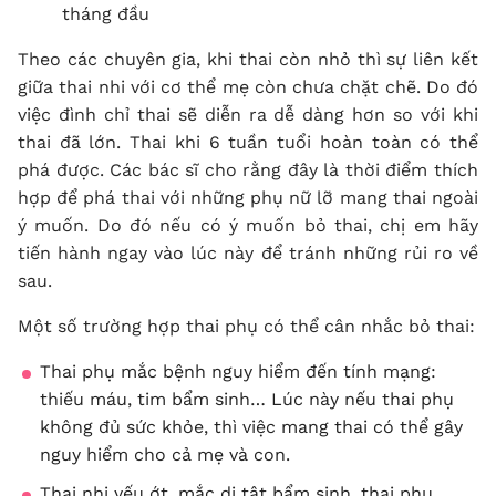
tháng đầu
Theo các chuyên gia, khi thai còn nhỏ thì sự liên kết
giữa thai nhi với cơ thể mẹ còn chưa chặt chẽ. Do đó
việc đình chỉ thai sẽ diễn ra dễ dàng hơn so với khi
thai đã lớn. Thai khi 6 tuần tuổi hoàn toàn có thể
phá được. Các bác sĩ cho rằng đây là thời điểm thích
hợp để phá thai với những phụ nữ lỡ mang thai ngoài
ý muốn. Do đó nếu có ý muốn bỏ thai, chị em hãy
tiến hành ngay vào lúc này để tránh những rủi ro về
sau.
Một số trường hợp thai phụ có thể cân nhắc bỏ thai:
Thai phụ mắc bệnh nguy hiểm đến tính mạng:
thiếu máu, tim bẩm sinh… Lúc này nếu thai phụ
không đủ sức khỏe, thì việc mang thai có thể gây
nguy hiểm cho cả mẹ và con.
Thai nhi yếu ớt, mắc dị tật bẩm sinh, thai phụ