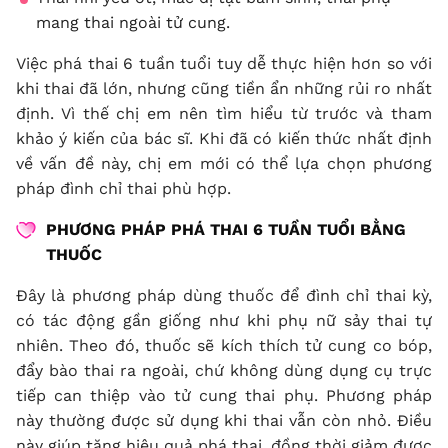
mang thai ngoài tử cung.
Việc phá thai 6 tuần tuổi tuy dễ thực hiện hơn so với
khi thai đã lớn, nhưng cũng tiền ẩn những rủi ro nhất
định. Vì thế chị em nên tìm hiểu từ trước và tham
khảo ý kiến của bác sĩ. Khi đã có kiến thức nhất định
về vấn đề này, chị em mới có thể lựa chọn phương
pháp đình chỉ thai phù hợp.
PHƯƠNG PHÁP PHÁ THAI 6 TUẦN TUỔI BẰNG
THUỐC
Đây là phương pháp dùng thuốc để đình chỉ thai kỳ,
có tác động gần giống như khi phụ nữ sảy thai tự
nhiên. Theo đó, thuốc sẽ kích thích tử cung co bóp,
đẩy bào thai ra ngoài, chứ không dùng dụng cụ trực
tiếp can thiệp vào tử cung thai phụ. Phương pháp
này thường được sử dụng khi thai vẫn còn nhỏ. Điều
này giúp tăng hiệu quả phá thai, đồng thời giảm được