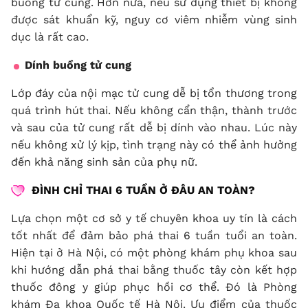
buồng tử cung. Hơn nữa, nếu sử dụng thiết bị không
được sát khuẩn kỹ, nguy cơ viêm nhiễm vùng sinh
dục là rất cao.
Dính buồng tử cung
Lớp đáy của nội mạc tử cung dễ bị tổn thương trong
quá trình hút thai. Nếu không cẩn thận, thành trước
và sau của tử cung rất dễ bị dính vào nhau. Lúc này
nếu không xử lý kịp, tình trạng này có thể ảnh hưởng
đến khả năng sinh sản của phụ nữ.
ĐÌNH CHỈ THAI 6 TUẦN Ở ĐÂU AN TOÀN?
Lựa chọn một cơ sở y tế chuyên khoa uy tín là cách
tốt nhất để đảm bảo phá thai 6 tuần tuổi an toàn.
Hiện tại ở Hà Nội, có một phòng khám phụ khoa sau
khi hướng dẫn phá thai bằng thuốc tây còn kết hợp
thuốc đông y giúp phục hồi cơ thể. Đó là Phòng
khám Đa khoa Quốc tế Hà Nội. Ưu điểm của thuốc