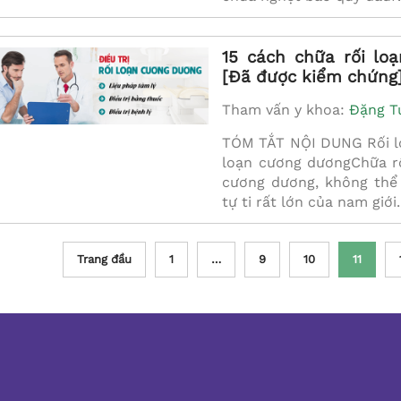
15 cách chữa rối lo
[Đã được kiểm chứng
Tham vấn y khoa:
Đặng T
TÓM TẮT NỘI DUNG Rối lo
loạn cương dươngChữa rố
cương dương, không thể
tự ti rất lớn của nam giới
Trang đầu
1
…
9
10
11