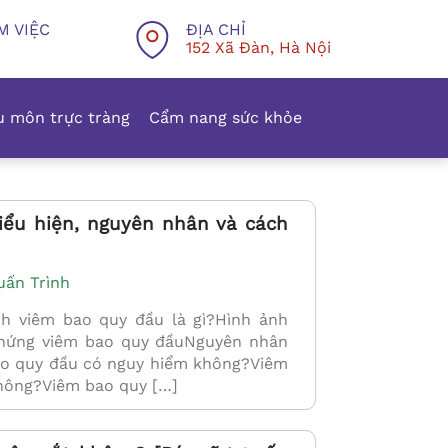
M VIỆC
ĐỊA CHỈ
152 Xã Đàn, Hà Nội
 môn trực tràng
Cẩm nang sức khỏe
iểu hiện, nguyên nhân và cách
uấn Trình
 viêm bao quy đầu là gì?Hình ảnh
chứng viêm bao quy đầuNguyên nhân
ao quy đầu có nguy hiểm không?Viêm
không?Viêm bao quy […]