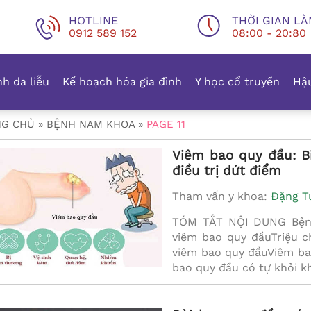
HOTLINE
THỜI GIAN LÀ
0912 589 152
08:00 - 20:80
h da liễu
Kế hoạch hóa gia đình
Y học cổ truyền
Hậu
NG CHỦ
»
BỆNH NAM KHOA
»
PAGE 11
Viêm bao quy đầu: B
điều trị dứt điểm
Tham vấn y khoa:
Đặng T
TÓM TẮT NỘI DUNG Bệnh
viêm bao quy đầuTriệu 
viêm bao quy đầuViêm b
bao quy đầu có tự khỏi 