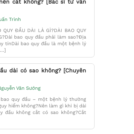
nên cắt không? [Bác sĩ tư vấn
uấn Trình
 QUY ĐẦU DÀI LÀ GÌ?DÀI BAO QUY
Dài bao quy đầu phải làm sao?Địa
uy tínDài bao quy đầu là một bệnh lý
[…]
ầu dài có sao không? [Chuyên
 Nguyễn Văn Sướng
bao quy đầu – một bệnh lý thường
uy hiểm không?Nên làm gì khi bị dài
y đầu không cắt có sao không?Cắt