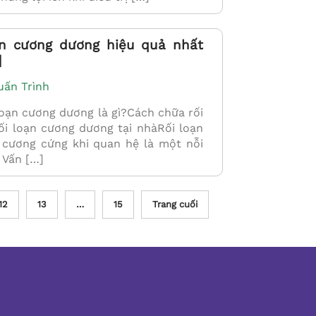
ạn cương dương hiệu quả nhất
]
uấn Trình
ạn cương dương là gì?Cách chữa rối
i loạn cương dương tại nhàRối loạn
 cương cứng khi quan hệ là một nỗi
. Vấn […]
12
13
…
15
Trang cuối