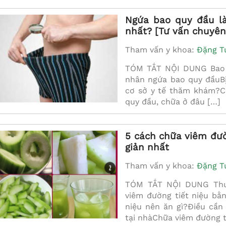
Ngứa bao quy đầu là
nhất? [Tư vấn chuyên
Tham vấn y khoa:
Đặng T
TÓM TẮT NỘI DUNG Bao q
nhân ngứa bao quy đầuBị
cơ sở y tế thăm khám?C
quy đầu, chữa ở đâu […]
5 cách chữa viêm đườ
giản nhất
Tham vấn y khoa:
Đặng T
TÓM TẮT NỘI DUNG Thuố
viêm đường tiết niệu bằ
niệu nên ăn gì?Điều cần 
tại nhàChữa viêm đường t