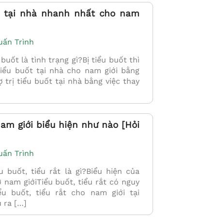
ốt tại nhà nhanh nhất cho nam
B.s Tạ Hồng Duyên
Bs. Nguyễn Thị 
Loan
Chuyên khoa cấp I Sản Phụ
uấn Trình
khoa
Chuyên khoa cấp I
ốt là tình trạng gì?Bị tiểu buốt thì
khoa
CHI TIẾT
tiểu buốt tại nhà cho nam giới bằng
CHI TIẾT
 trị tiểu buốt tại nhà bằng việc thay
nam giới biểu hiện như nào [Hỏi
uấn Trình
buốt, tiểu rắt là gì?Biểu hiện của
ở nam giớiTiểu buốt, tiểu rắt có nguy
ểu buốt, tiểu rắt cho nam giới tại
u ra […]