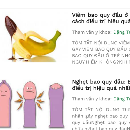
Viêm bao quy đầu ở 
cách điều trị hiệu qu
Tham vấn y khoa:
Đặng T
TÓM TẮT NỘI DUNG VIÊ
GÂY VIÊM BAO QUY ĐẦU 
BAO QUY ĐẦU Ở TRẺ NH
NGUY HIỂM KHÔNG?KHI 
Nghẹt bao quy đầu: B
điều trị hiệu quả nhấ
Tham vấn y khoa:
Đặng T
TÓM TẮT NỘI DUNG Thế 
nhân gây nghẹt bao quy 
quy đầuNghẹt bao quy 
chữa nghẹt bao quy đầuNhữ