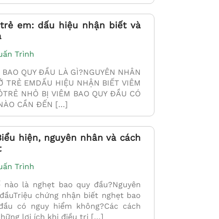
trẻ em: dấu hiệu nhận biết và
ả
uấn Trình
M BAO QUY ĐẦU LÀ GÌ?NGUYÊN NHÂN
Ở TRẺ EMDẤU HIỆU NHẬN BIẾT VIÊM
ỎTRẺ NHỎ BỊ VIÊM BAO QUY ĐẦU CÓ
NÀO CẦN ĐẾN […]
iểu hiện, nguyên nhân và cách
t
uấn Trình
nào là nghẹt bao quy đầu?Nguyên
đầuTriệu chứng nhận biết nghẹt bao
đầu có nguy hiểm không?Các cách
ng lợi ích khi điều trị […]