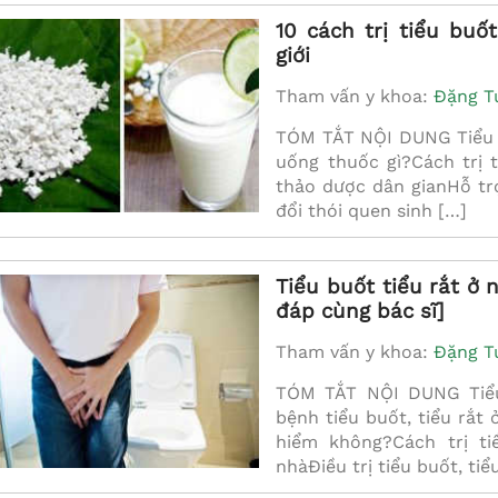
10 cách trị tiểu bu
giới
 Thị Phương
Bs. Bùi Thị Hường
oan
Chuyên khoa cấp I Sản Phụ
Tham vấn y khoa:
Đặng T
cấp I Sản Phụ
khoa
TÓM TẮT NỘI DUNG Tiểu bu
hoa
CHI TIẾT
uống thuốc gì?Cách trị 
 TIẾT
thảo dược dân gianHỗ trợ
đổi thói quen sinh […]
Tiểu buốt tiểu rắt ở 
đáp cùng bác sĩ]
Tham vấn y khoa:
Đặng T
TÓM TẮT NỘI DUNG Tiểu 
bệnh tiểu buốt, tiểu rắt 
hiểm không?Cách trị ti
nhàĐiều trị tiểu buốt, tiể