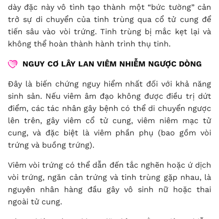
dày đặc này vô tình tạo thành một “bức tường” cản
trở sự di chuyển của tinh trùng qua cổ tử cung để
tiến sâu vào vòi trứng. Tinh trùng bị mắc kẹt lại và
không thể hoàn thành hành trình thụ tinh.
NGUY CƠ LÂY LAN VIÊM NHIỄM NGƯỢC DÒNG
Đây là biến chứng nguy hiểm nhất đối với khả năng
sinh sản. Nếu viêm âm đạo không được điều trị dứt
điểm, các tác nhân gây bệnh có thể di chuyển ngược
lên trên, gây viêm cổ tử cung, viêm niêm mạc tử
cung, và đặc biệt là viêm phần phụ (bao gồm vòi
trứng và buồng trứng).
Viêm vòi trứng có thể dẫn đến tắc nghẽn hoặc ứ dịch
vòi trứng, ngăn cản trứng và tinh trùng gặp nhau, là
nguyên nhân hàng đầu gây vô sinh nữ hoặc thai
ngoài tử cung.