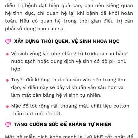
điều trị bệnh đạt hiệu quả cao, bạn nên kiêng quan
hệ tình dục, chỉ quan hệ lại khi bệnh đã khỏi hoàn
toàn. Nếu có quan hệ trong thời gian điều trị cần
phải sử dụng bao cao su.
XÂY DỰNG THÓI QUEN, VỆ SINH KHOA HỌC
Vệ sinh vùng kín nhẹ nhàng từ trước ra sau bằng
nước sạch hoặc dung dịch vệ sinh có độ pH phù
hợp.
Tuyệt đối không thụt rửa sâu vào bên trong âm
đạo, vì điều này sẽ đẩy vi khuẩn vào sâu hơn và
làm mất cân bằng hệ vi sinh tự nhiên.
Mặc đồ lót rộng rãi, thoáng mát, chất liệu cotton
thấm hút mồ hôi tốt.
TĂNG CƯỜNG SỨC ĐỀ KHÁNG TỰ NHIÊN
Một hệ miễn dịch khỏe mạnh là “vũ khí” tốt nhất để