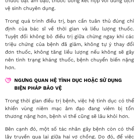
thuốc đặt âm đạo, thuốc uống kết hợp với dung dịch
vệ sinh chuyên dụng.
Trong quá trình điều trị, bạn cần tuân thủ đúng chỉ
định của bác sĩ về thời gian và liều lượng thuốc.
Tuyệt đối không bỏ điều trị giữa chừng ngay khi các
triệu chứng của bệnh đã giảm, không tự ý thay đổi
đơn thuốc, không tăng liều lượng nếu không sẽ gây
nên tình trạng kháng thuốc, bệnh chuyển biến nặng
hơn.
NGƯNG QUAN HỆ TÌNH DỤC HOẶC SỬ DỤNG
BIỆN PHÁP BẢO VỆ
Trong thời gian điều trị bệnh, việc hệ tình dục có thể
khiến vùng niêm mạc âm đạo đang viêm bị tổn
thương nặng hơn, bệnh vì thế cũng sẽ lâu khỏi hơn.
Bên cạnh đó, một số tác nhân gây bệnh còn có thể
lây truyền qua lại giữa hai vợ chồng. Do đó, để việc