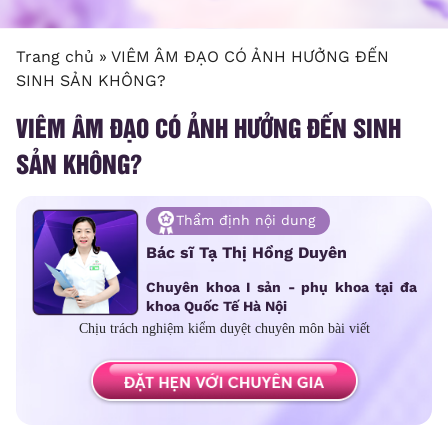
Trang chủ
»
VIÊM ÂM ĐẠO CÓ ẢNH HƯỞNG ĐẾN
SINH SẢN KHÔNG?
VIÊM ÂM ĐẠO CÓ ẢNH HƯỞNG ĐẾN SINH
SẢN KHÔNG?
Thẩm định nội dung
Bác sĩ Tạ Thị Hồng Duyên
Chuyên khoa I sản - phụ khoa tại đa
khoa Quốc Tế Hà Nội
Chịu trách nghiệm kiểm duyệt chuyên môn bài viết