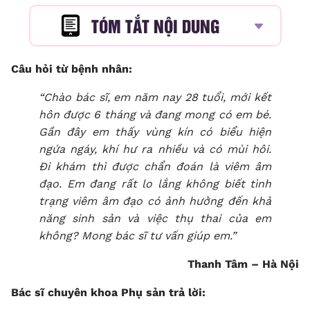
TÓM TẮT NỘI DUNG
Câu hỏi từ bệnh nhân:
“Chào bác sĩ, em năm nay 28 tuổi, mới kết
hôn được 6 tháng và đang mong có em bé.
Gần đây em thấy vùng kín có biểu hiện
ngứa ngáy, khí hư ra nhiều và có mùi hôi.
Đi khám thì được chẩn đoán là viêm âm
đạo. Em đang rất lo lắng không biết tình
trạng
viêm âm đạo có ảnh hưởng đến khả
năng sinh sản
và việc thụ thai của em
không? Mong bác sĩ tư vấn giúp em.”
Thanh Tâm – Hà Nội
Bác sĩ chuyên khoa Phụ sản trả lời: