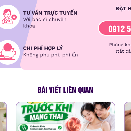
ĐẶT H
TƯ VẤN TRỰC TUYẾN
Với bác sĩ chuyên
0912 5
khoa
Phòng kh
CHI PHÍ HỢP LÝ
(tất c
Không phụ phí, phí ẩn
BÀI VIẾT LIÊN QUAN