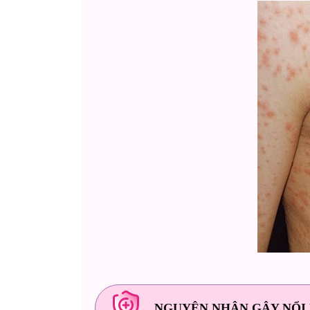
NGUYÊN NHÂN GÂY NỔI