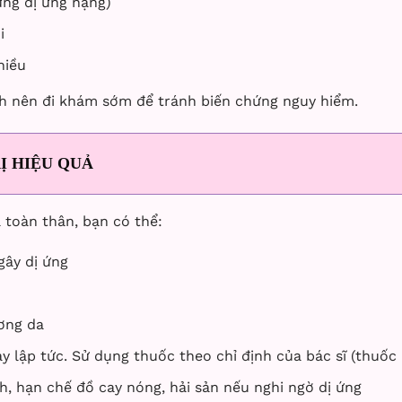
ứng dị ứng nặng)
i
hiều
h nên đi khám sớm để tránh biến chứng nguy hiểm.
Ị HIỆU QUẢ
 toàn thân, bạn có thể:
gây dị ứng
ơng da
 lập tức. Sử dụng thuốc theo chỉ định của bác sĩ (thuốc
, hạn chế đồ cay nóng, hải sản nếu nghi ngờ dị ứng