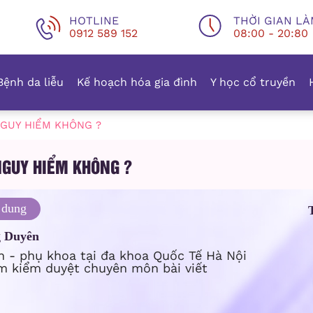
HOTLINE
THỜI GIAN LÀ
0912 589 152
08:00 - 20:80
Bệnh da liễu
Kế hoạch hóa gia đình
Y học cổ truyền
NGUY HIỂM KHÔNG ?
NGUY HIỂM KHÔNG ?
 dung
g Duyên
n - phụ khoa tại đa khoa Quốc Tế Hà Nội
m kiểm duyệt chuyên môn bài viết