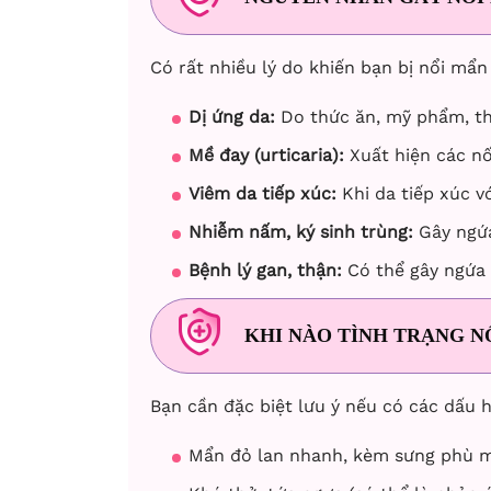
Có rất nhiều lý do khiến bạn bị nổi mẩ
Dị ứng da:
Do thức ăn, mỹ phẩm, thu
Mề đay (urticaria):
Xuất hiện các nố
Viêm da tiếp xúc:
Khi da tiếp xúc v
Nhiễm nấm, ký sinh trùng:
Gây ngứa
Bệnh lý gan, thận:
Có thể gây ngứa
KHI NÀO TÌNH TRẠNG N
Bạn cần đặc biệt lưu ý nếu có các dấu h
Mẩn đỏ lan nhanh, kèm sưng phù 