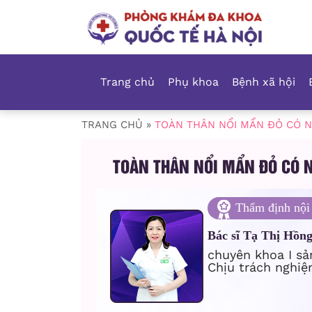
Trang chủ
Phụ khoa
Bệnh xã hội
TRANG CHỦ
»
TOÀN THÂN NỔI MẨN ĐỎ CÓ 
TOÀN THÂN NỔI MẨN ĐỎ CÓ 
Thẩm định nội
Bác sĩ Tạ Thị Hồn
chuyên khoa I sả
Chịu trách nghiệ