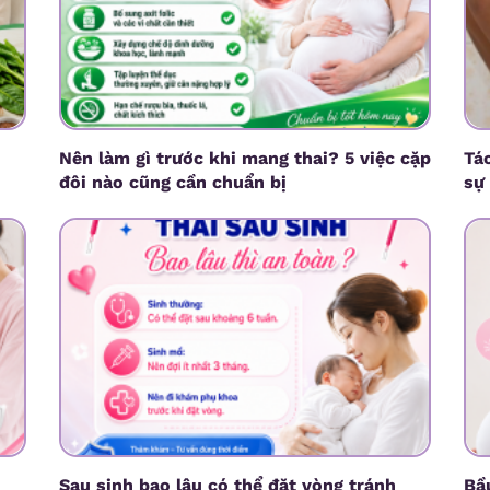
Nên làm gì trước khi mang thai? 5 việc cặp
Tá
đôi nào cũng cần chuẩn bị
sự
Sau sinh bao lâu có thể đặt vòng tránh
Bầ