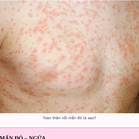
Toàn thân nổi mẩn đỏ là sao?
 MẨN ĐỎ – NGỨA