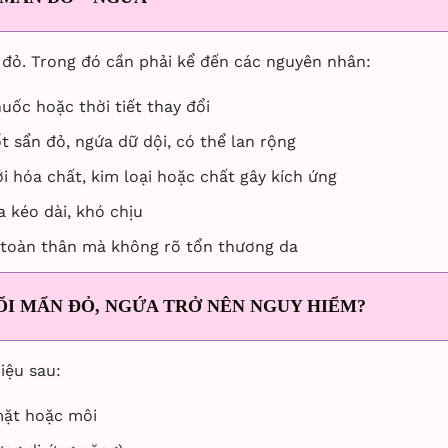
n đỏ. Trong đó cần phải kể đến các nguyên nhân:
ốc hoặc thời tiết thay đổi
t sẩn đỏ, ngứa dữ dội, có thể lan rộng
ới hóa chất, kim loại hoặc chất gây kích ứng
 kéo dài, khó chịu
 toàn thân mà không rõ tổn thương da
ỔI MẨN ĐỎ, NGỨA TRỞ NÊN NGUY HIỂM?
iệu sau:
mặt hoặc môi