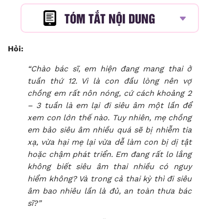
TÓM TẮT NỘI DUNG
Hỏi:
“Chào bác sĩ, em hiện đang mang thai ở
tuần thứ 12. Vì là con đầu lòng nên vợ
chồng em rất nôn nóng, cứ cách khoảng 2
– 3 tuần là em lại đi siêu âm một lần để
xem con lớn thế nào. Tuy nhiên, mẹ chồng
em bảo siêu âm nhiều quá sẽ bị nhiễm tia
xạ, vừa hại mẹ lại vừa dễ làm con bị dị tật
hoặc chậm phát triển. Em đang rất lo lắng
không biết
siêu âm thai nhiều có nguy
hiểm không?
Và trong cả thai kỳ thì đi siêu
âm bao nhiêu lần là đủ, an toàn thưa bác
sĩ?”