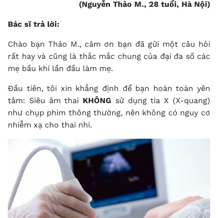
(Nguyễn Thảo M., 28 tuổi, Hà Nội)
Bác sĩ trả lời:
Chào bạn Thảo M., cảm ơn bạn đã gửi một câu hỏi
rất hay và cũng là thắc mắc chung của đại đa số các
mẹ bầu khi lần đầu làm mẹ.
Đầu tiên, tôi xin khẳng định để bạn hoàn toàn yên
tâm: Siêu âm thai
KHÔNG
sử dụng tia X (X-quang)
như chụp phim thông thường, nên không có nguy cơ
nhiễm xạ cho thai nhi.