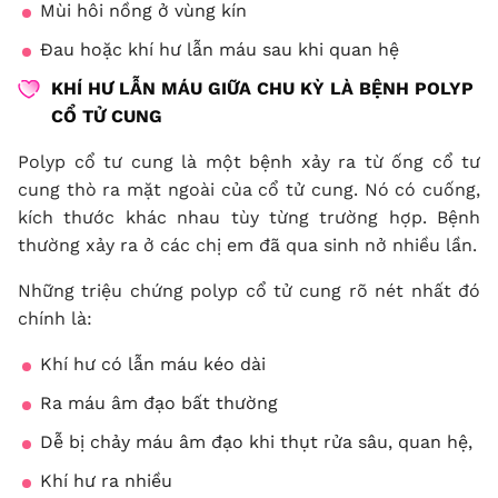
Mùi hôi nồng ở vùng kín
Đau hoặc khí hư lẫn máu sau khi quan hệ
KHÍ HƯ LẪN MÁU GIỮA CHU KỲ
LÀ BỆNH POLYP
CỔ TỬ CUNG
Polyp cổ tư cung là một bệnh xảy ra từ ống cổ tư
cung thò ra mặt ngoài của cổ tử cung. Nó có cuống,
kích thước khác nhau tùy từng trường hợp. Bệnh
thường xảy ra ở các chị em đã qua sinh nở nhiều lần.
Những triệu chứng polyp cổ tử cung rõ nét nhất đó
chính là:
Khí hư có lẫn máu kéo dài
Ra máu âm đạo bất thường
Dễ bị chảy máu âm đạo khi thụt rửa sâu, quan hệ,
Khí hư ra nhiều