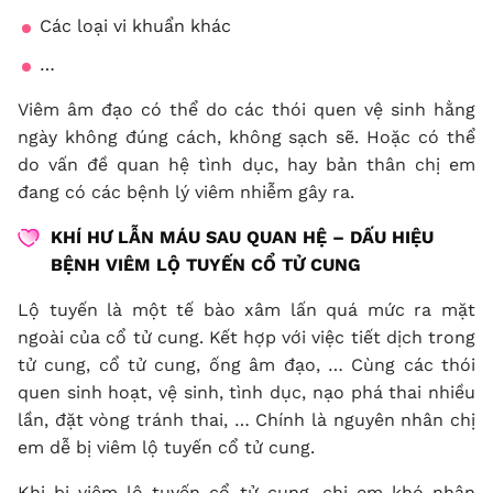
Các loại vi khuẩn khác
…
Viêm âm đạo có thể do các thói quen vệ sinh hằng
ngày không đúng cách, không sạch sẽ. Hoặc có thể
do vấn đề quan hệ tình dục, hay bản thân chị em
đang có các bệnh lý viêm nhiễm gây ra.
KHÍ HƯ LẪN MÁU SAU QUAN HỆ – DẤU HIỆU
BỆNH VIÊM LỘ TUYẾN CỔ TỬ CUNG
Lộ tuyến là một tế bào xâm lấn quá mức ra mặt
ngoài của cổ tử cung. Kết hợp với việc tiết dịch trong
tử cung, cổ tử cung, ống âm đạo, … Cùng các thói
quen sinh hoạt, vệ sinh, tình dục, nạo phá thai nhiều
lần, đặt vòng tránh thai, … Chính là nguyên nhân chị
em dễ bị viêm lộ tuyến cổ tử cung.
Khi bị viêm lộ tuyến cổ tử cung, chị em khó nhận