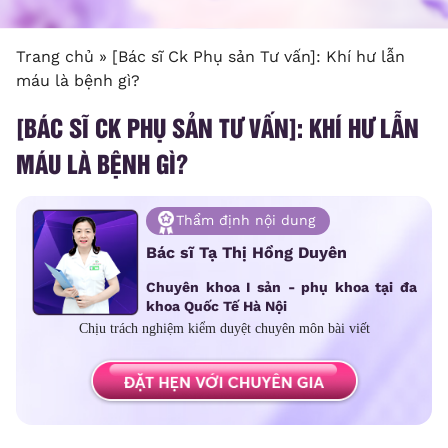
Trang chủ
»
[Bác sĩ Ck Phụ sản Tư vấn]: Khí hư lẫn
máu là bệnh gì?
[BÁC SĨ CK PHỤ SẢN TƯ VẤN]: KHÍ HƯ LẪN
MÁU LÀ BỆNH GÌ?
Thẩm định nội dung
Bác sĩ Tạ Thị Hồng Duyên
Chuyên khoa I sản - phụ khoa tại đa
khoa Quốc Tế Hà Nội
Chịu trách nghiệm kiểm duyệt chuyên môn bài viết