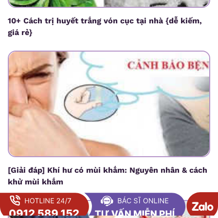
10+ Cách trị huyết trắng vón cục tại nhà {dễ kiếm,
giá rẻ}
[Giải đáp] Khí hư có mùi khắm: Nguyên nhân & cách
khử mùi khắm