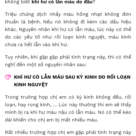
không biết
khí hư có lẫn máu do đâu
?
Triệu chứng dịch nhầy màu hồng nhạt không đơn
thuần là bệnh. Nếu nó không đi kèm các dấu hiệu
khác. Nguyên nhân khí hư có lẫn máu, lúc này có thể
do các yếu tố như rối loạn kinh nguyệt, máu kinh
chưa ra hết lẫn vào khí hư.
Tuy nhiên, khi gặp gặp phải tình trạng này, thì có thể
nghĩ đến một số nguyên nhân sau:
KHÍ HƯ CÓ LẪN MÁU SAU KỲ KINH DO RỐI LOẠN
KINH NGUYỆT
Trong trường hợp chị em có kỳ kinh không đều, rối
loạn, hay rong kinh, … Lúc này thường thì em sẽ thấy
mình bị ra khí hư màu nâu có lẫn máu. Nó có thể kéo
dài khiến cho chị em bị mất nhiều máu.
Rất nhiều trường hợp chị em gặp phải tình trạng này