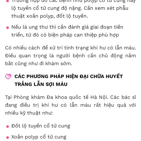
Trường hợp do các bệnh như polyp cổ tử cung hay
lộ tuyến cổ tử cung độ nặng. Cần xem xét phẫu
thuật xoắn polyp, đốt lộ tuyến.
Nếu là ung thư thì cần đánh giá giai đoạn tiến
triển, từ đó có biện pháp can thiệp phù hợp
Có nhiều cách để xử trí tình trạng khí hư có lẫn máu.
Điều quan trọng là người bệnh cần chủ động nắm
bắt cũng như đi khám sớm.
CÁC PHƯƠNG PHÁP HIỆN ĐẠI CHỮA HUYẾT
TRẮNG LẪN SỢI MÁU
Tại Phòng khám Đa khoa quốc tế Hà Nội. Các bác sĩ
đang điều trị khí hư có lẫn máu rất hiệu quả với
nhiều kỹ thuật như:
Đốt lộ tuyến cổ tử cung
Xoắn polyp cổ tử cung