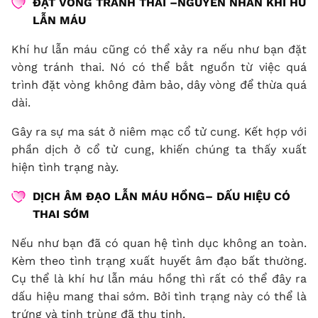
ĐẶT VÒNG TRÁNH THAI –NGUYÊN NHÂN KHÍ HƯ
LẪN MÁU
Khí hư lẫn máu cũng có thể xảy ra nếu như bạn đặt
vòng tránh thai. Nó có thể bắt nguồn từ việc quá
trình đặt vòng không đảm bảo, dây vòng để thừa quá
dài.
Gây ra sự ma sát ở niêm mạc cổ tử cung. Kết hợp với
phần dịch ở cổ tử cung, khiến chúng ta thấy xuất
hiện tình trạng này.
DỊCH ÂM ĐẠO
LẪN MÁU HỒNG–
DẤU HIỆU CÓ
THAI SỚM
Nếu như bạn đã có quan hệ tình dục không an toàn.
Kèm theo tình trạng xuất huyết âm đạo bất thường.
Cụ thể là khí hư lẫn máu hồng thì rất có thể đây ra
dấu hiệu mang thai sớm. Bởi tình trạng này có thể là
trứng và tinh trùng đã thụ tinh.