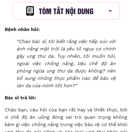
TÓM TẮT NỘI DUNG
Bệnh nhân hỏi:
“Chào bác sĩ, tôi biết rằng việc tiếp xúc với
ánh nắng mặt trời là yếu tố nguy cơ chính
gây ung thư da. Tuy nhiên, tôi muốn hỏi,
ngoài việc chống nắng, liệu
chế độ ăn
phòng ngừa ung thư da
được không? nên
bổ sung những thực phẩm nào để bảo vệ
làn da của mình tốt hơn?”
Bác sĩ trả lời:
Chào bạn, câu hỏi của bạn rất hay và thiết thực, bởi
vì chế độ ăn uống đóng vai trò quan trọng không
kém gì việc chống nắng trong việc bảo vệ cơ thể khỏi
ung thư da nói riêng và các loại ung thư khác nói