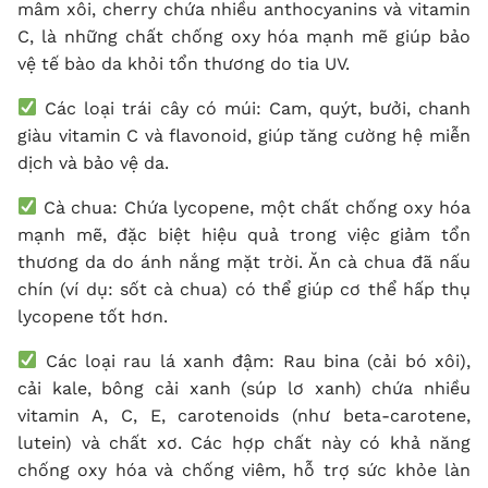
mâm xôi, cherry chứa nhiều anthocyanins và vitamin
C, là những chất chống oxy hóa mạnh mẽ giúp bảo
vệ tế bào da khỏi tổn thương do tia UV.
Các loại trái cây có múi: Cam, quýt, bưởi, chanh
giàu vitamin C và flavonoid, giúp tăng cường hệ miễn
dịch và bảo vệ da.
Cà chua: Chứa lycopene, một chất chống oxy hóa
mạnh mẽ, đặc biệt hiệu quả trong việc giảm tổn
thương da do ánh nắng mặt trời. Ăn cà chua đã nấu
chín (ví dụ: sốt cà chua) có thể giúp cơ thể hấp thụ
lycopene tốt hơn.
Các loại rau lá xanh đậm: Rau bina (cải bó xôi),
cải kale, bông cải xanh (súp lơ xanh) chứa nhiều
vitamin A, C, E, carotenoids (như beta-carotene,
lutein) và chất xơ. Các hợp chất này có khả năng
chống oxy hóa và chống viêm, hỗ trợ sức khỏe làn