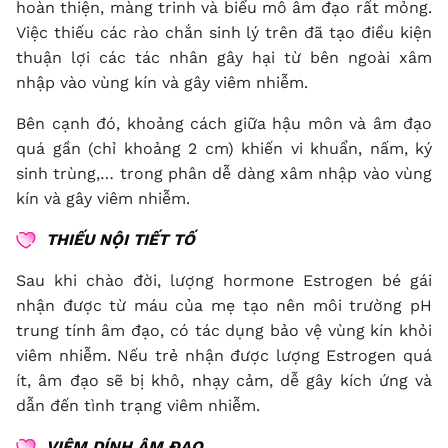
hoàn thiện, màng trinh và biểu mô âm đạo rất mỏng.
Việc thiếu các rào chắn sinh lý trên đã tạo điều kiện
thuận lợi các tác nhân gây hại từ bên ngoài xâm
nhập vào vùng kín và gây viêm nhiễm.
Bên cạnh đó, khoảng cách giữa hậu môn và âm đạo
quá gần (chỉ khoảng 2 cm) khiến vi khuẩn, nấm, ký
sinh trùng,… trong phân dễ dàng xâm nhập vào vùng
kín và gây viêm nhiễm.
THIẾU NỘI TIẾT TỐ
Sau khi chào đời, lượng hormone Estrogen bé gái
nhận được từ máu của mẹ tạo nên môi trường pH
trung tính âm đạo, có tác dụng bảo vệ vùng kín khỏi
viêm nhiễm. Nếu trẻ nhận được lượng Estrogen quá
ít, âm đạo sẽ bị khô, nhạy cảm, dễ gây kích ứng và
dẫn đến tình trạng viêm nhiễm.
VIÊM DÍNH ÂM ĐẠO