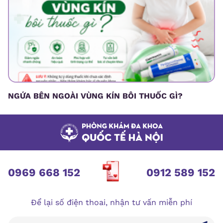
NGỨA BÊN NGOÀI VÙNG KÍN BÔI THUỐC GÌ?
0969 668 152
0912 589 152
Để lại số điện thoai, nhận tư vấn miễn phí