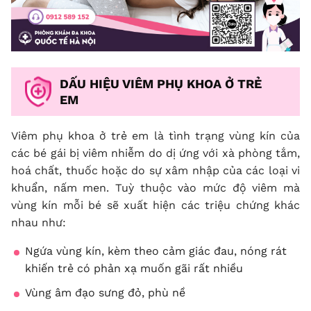
DẤU HIỆU VIÊM PHỤ KHOA Ở TRẺ
EM
Viêm phụ khoa ở trẻ em là tình trạng vùng kín của
các bé gái bị viêm nhiễm do dị ứng với xà phòng tắm,
hoá chất, thuốc hoặc do sự xâm nhập của các loại vi
khuẩn, nấm men. Tuỳ thuộc vào mức độ viêm mà
vùng kín mỗi bé sẽ xuất hiện các triệu chứng khác
nhau như:
Ngứa vùng kín, kèm theo cảm giác đau, nóng rát
khiến trẻ có phản xạ muốn gãi rất nhiều
Vùng âm đạo sưng đỏ, phù nề