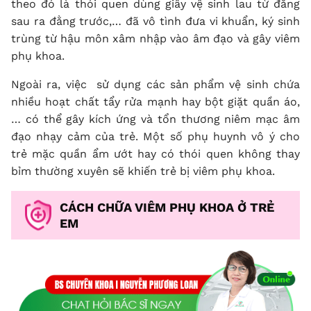
theo đó là thói quen dùng giấy vệ sinh lau từ đằng
sau ra đằng trước,… đã vô tình đưa vi khuẩn, ký sinh
trùng từ hậu môn xâm nhập vào âm đạo và gây viêm
phụ khoa.
Ngoài ra, việc sử dụng các sản phẩm vệ sinh chứa
nhiều hoạt chất tẩy rửa mạnh hay bột giặt quần áo,
… có thể gây kích ứng và tổn thương niêm mạc âm
đạo nhạy cảm của trẻ. Một số phụ huynh vô ý cho
trẻ mặc quần ẩm ướt hay có thói quen không thay
bỉm thường xuyên sẽ khiến trẻ bị viêm phụ khoa.
CÁCH CHỮA VIÊM PHỤ KHOA Ở TRẺ
EM