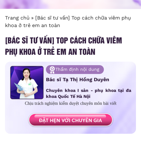
Trang chủ
»
[Bác sĩ tư vấn] Top cách chữa viêm phụ
khoa ở trẻ em an toàn
[BÁC SĨ TƯ VẤN] TOP CÁCH CHỮA VIÊM
PHỤ KHOA Ở TRẺ EM AN TOÀN
Thẩm định nội dung
Bác sĩ Tạ Thị Hồng Duyên
Chuyên khoa I sản - phụ khoa tại đa
khoa Quốc Tế Hà Nội
Chịu trách nghiệm kiểm duyệt chuyên môn bài viết