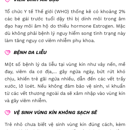
Tổ chức Y tế Thế giới (WHO) thống kê có khoảng 2%
các bé gái trước tuổi dậy thì bị dính môi trong âm
đạo hay môi âm hộ do thiếu hormone Estrogen. Mặc
dù không phải bệnh lý nguy hiểm song tình trạng này
làm tăng nguy cơ viêm nhiễm phụ khoa.
BỆNH DA LIỄU
Một số bệnh lý da liễu tại vùng kín như vảy nến, mề
đay, viêm da cơ địa,… gây ngứa ngáy, bứt rứt khó
chịu, khiến trẻ gãi ngứa nhiều, dẫn đến các vết trầy
xước, lở loét. Nếu không đảm bảo vệ sinh, vi khuẩn
từ các vết thương ngoài da sẽ xâm nhập vào vùng kín
và gây viêm nhiễm.
VỆ SINH VÙNG KÍN KHÔNG SẠCH SẼ
Trẻ nhỏ chưa biết vệ sinh vùng kín đúng cách, kèm