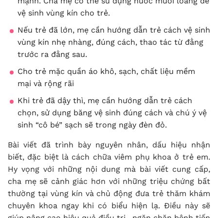
mạnh. Cha mẹ có thể sử dụng nước muối loãng để
vệ sinh vùng kín cho trẻ.
Nếu trẻ đã lớn, mẹ cần hướng dẫn trẻ cách vệ sinh
vùng kín nhẹ nhàng, đúng cách, thao tác từ đằng
trước ra đằng sau.
Cho trẻ mặc quần áo khô, sạch, chất liệu mềm
mại và rộng rãi
Khi trẻ đã dậy thì, mẹ cần hướng dẫn trẻ cách
chọn, sử dụng băng vệ sinh đúng cách và chú ý vệ
sinh “cô bé” sạch sẽ trong ngày đèn đỏ.
Bài viết đã trình bày nguyên nhân, dấu hiệu nhận
biết, đặc biệt là cách chữa viêm phụ khoa ở trẻ em.
Hy vọng với những nội dung mà bài viết cung cấp,
cha mẹ sẽ cảnh giác hơn với những triệu chứng bất
thường tại vùng kín và chủ động đưa trẻ thăm khám
chuyên khoa ngay khi có biểu hiện lạ. Điều này sẽ
giúp nâng cao hiệu quả điều trị, ngăn chặn bệnh tiến