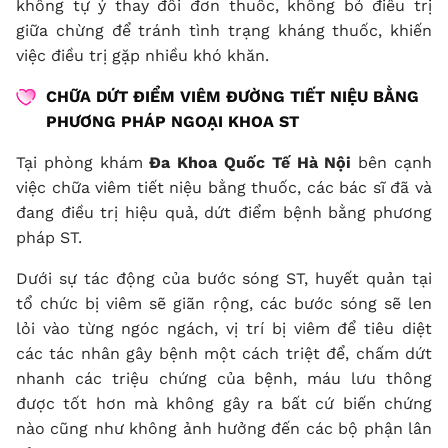
không tự ý thay đổi đơn thuốc, không bỏ điều trị
giữa chừng để tránh tình trạng kháng thuốc, khiến
việc điều trị gặp nhiều khó khăn.
CHỮA DỨT ĐIỂM VIÊM ĐƯỜNG TIẾT NIỆU BẰNG
PHƯƠNG PHÁP NGOẠI KHOA ST
Tại phòng khám
Đa Khoa Quốc Tế Hà Nội
bên cạnh
việc chữa viêm tiết niệu bằng thuốc, các bác sĩ đã và
đang điều trị hiệu quả, dứt điểm bệnh bằng phương
pháp ST.
Dưới sự tác động của bước sóng ST, huyết quản tại
tổ chức bị viêm sẽ giãn rộng, các bước sóng sẽ len
lỏi vào từng ngóc ngách, vị trí bị viêm để tiêu diệt
các tác nhân gây bệnh một cách triệt để, chấm dứt
nhanh các triệu chứng của bệnh, máu lưu thông
được tốt hơn mà không gây ra bất cứ biến chứng
nào cũng như không ảnh hưởng đến các bộ phận lân