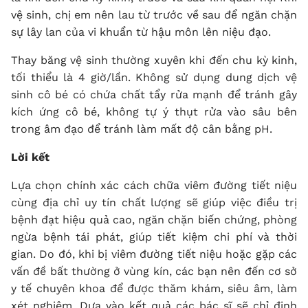
vệ sinh, chị em nên lau từ trước về sau để ngăn chặn
sự lây lan của vi khuẩn từ hậu môn lên niệu đạo.
Thay băng vệ sinh thường xuyên khi đến chu kỳ kinh,
tối thiểu là 4 giờ/lần. Không sử dụng dung dịch vệ
sinh cô bé có chứa chất tẩy rửa mạnh để tránh gây
kích ứng cô bé, không tự ý thụt rửa vào sâu bên
trong âm đạo để tránh làm mất độ cân bằng pH.
Lời kết
Lựa chọn chính xác cách chữa viêm đường tiết niệu
cùng địa chỉ uy tín chất lượng sẽ giúp việc điều trị
bệnh đạt hiệu quả cao, ngăn chặn biến chứng, phòng
ngừa bệnh tái phát, giúp tiết kiệm chi phí và thời
gian. Do đó, khi bị viêm đường tiết niệu hoặc gặp các
vấn đề bất thường ở vùng kín, các bạn nên đến cơ sở
y tế chuyên khoa để được thăm khám, siêu âm, làm
xét nghiệm. Dựa vào kết quả các bác sĩ sẽ chỉ định