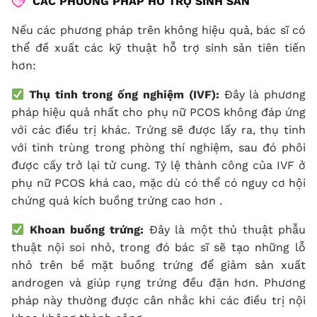
CÁC PHƯƠNG PHÁP HỖ TRỢ SINH SẢN
Nếu các phương pháp trên không hiệu quả, bác sĩ có
thể đề xuất các kỹ thuật hỗ trợ sinh sản tiên tiến
hơn:
Thụ tinh trong ống nghiệm (IVF):
Đây là phương
pháp hiệu quả nhất cho phụ nữ PCOS không đáp ứng
với các điều trị khác. Trứng sẽ được lấy ra, thụ tinh
với tinh trùng trong phòng thí nghiệm, sau đó phôi
được cấy trở lại tử cung. Tỷ lệ thành công của IVF ở
phụ nữ PCOS khá cao, mặc dù có thể có nguy cơ hội
chứng quá kích buồng trứng cao hơn .
Khoan buồng trứng:
Đây là một thủ thuật phẫu
thuật nội soi nhỏ, trong đó bác sĩ sẽ tạo những lỗ
nhỏ trên bề mặt buồng trứng để giảm sản xuất
androgen và giúp rụng trứng đều đặn hơn. Phương
pháp này thường được cân nhắc khi các điều trị nội