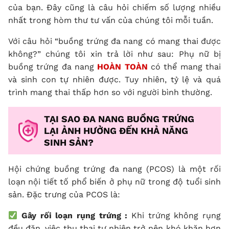
của bạn. Đây cũng là câu hỏi chiếm số lượng nhiều
nhất trong hòm thư tư vấn của chúng tôi mỗi tuần.
Với câu hỏi “buồng trứng đa nang có mang thai được
không?” chúng tôi xin trả lời như sau: Phụ nữ bị
buồng trứng đa nang
HOÀN TOÀN
có thể mang thai
và sinh con tự nhiên được. Tuy nhiên, tỷ lệ và quá
trình mang thai thấp hơn so với người bình thường.
TẠI SAO ĐA NANG BUỒNG TRỨNG
LẠI ẢNH HƯỞNG ĐẾN KHẢ NĂNG
SINH SẢN?
Hội chứng buồng trứng đa nang (PCOS) là một rối
loạn nội tiết tố phổ biến ở phụ nữ trong độ tuổi sinh
sản. Đặc trưng của PCOS là:
Gây rối loạn rụng trứng :
Khi trứng không rụng
đều đặn, việc thụ thai tự nhiên trở nên khó khăn hơn