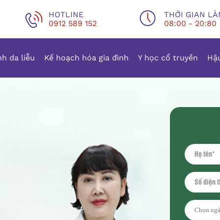
HOTLINE
THỜI GIAN LÀ
0912 589 152
08:00 - 20:80
h da liễu
Kế hoạch hóa gia đình
Y học cổ truyền
Hậu