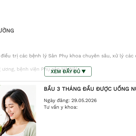
HƯỜNG
iều trị các bệnh lý Sản Phụ khoa chuyên sâu, xử lý các c
 ương, bệnh viện Phụ sản Hà Nội,
XEM ĐẦY ĐỦ ▼
BẦU 3 THÁNG ĐẦU ĐƯỢC UỐNG N
ng tiên tiến hàng năm
chương do Sở y tế, bệnh viện trao tặng.
Ngày đăng:
29.05.2026
ày tại các hội nghị lớn về Sản – Phụ khoa và được đăng tả
Tư vấn y khoa:
cao.