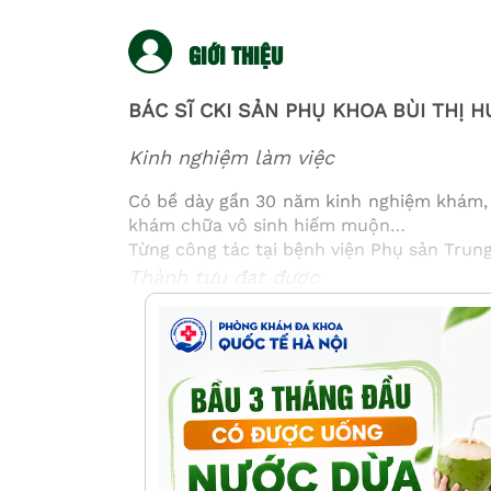
GIỚI THIỆU
BÁC SĨ CKI SẢN PHỤ KHOA BÙI THỊ 
Kinh nghiệm làm việc
Có bề dày gần 30 năm kinh nghiệm khám, đ
khám chữa vô sinh hiếm muộn…
Từng công tác tại bệnh viện Phụ sản Trung
Thành tựu đạt được
Đạt danh hiệu Thầy thuốc Ưu tú và Lao độ
Nhận nhiều bằng khen, giấy khen, kỉ niệm 
Có nhiều nghiên cứu khoa học được trình b
Có nhiều đề tài cấp Sở, Bộ được đánh giá 