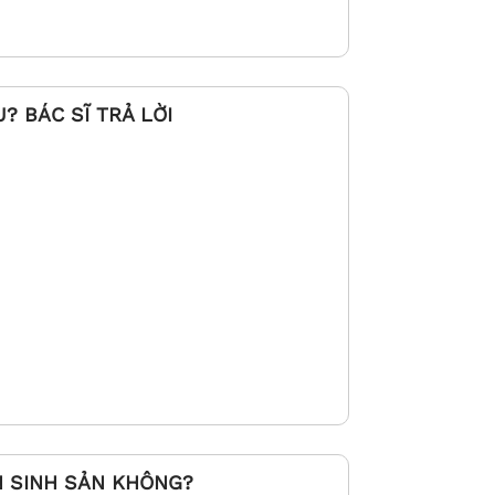
? BÁC SĨ TRẢ LỜI
N SINH SẢN KHÔNG?