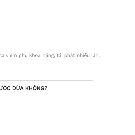
a viêm phụ khoa nặng, tái phát nhiều lần,
ƯỚC DỪA KHÔNG?
i trên các tạp chí.