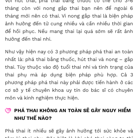
Với hút thai, phá thai bằng thuốc có thể chờ 3-6
tháng còn với nong gắp thai bạn nên để ngoài 6
tháng mới nên có thai. Vì nong gắp thai là biện pháp
ảnh hưởng đến tử cung nhiều và cần nhiều thời gian
để hồi phục. Nếu mang thai lại quá sớm sẽ rất ảnh
hưởng đến thai nhi.
Như vậy hiện nay có 3 phương pháp phá thai an toàn
nhất là: phá thai bằng thuốc, hút thai và nong – gắp
thai. Tùy thuộc vào độ tuổi thai nhi và tình trạng của
thai phụ mà áp dụng biện pháp phù hợp. Cả 3
phương pháp phá thai này phải được tiến hành ở các
cơ sở y tế chuyên khoa uy tín do bác sĩ có chuyên
môn và kinh nghiệm thực hiện.
PHÁ THAI KHÔNG AN TOÀN SẼ GÂY NGUY HIỂM
NHƯ THẾ NÀO?
Phá thai ít nhiều sẽ gây ảnh hưởng tới sức khỏe và