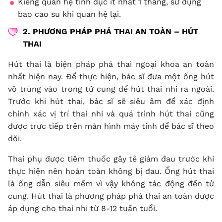
Kiêng quan hệ tình dục ít nhất 1 tháng, sử dụng
bao cao su khi quan hệ lại.
2. PHƯƠNG PHÁP PHÁ THAI AN TOÀN – HÚT
THAI
Hút thai là biện pháp phá thai ngoại khoa an toàn
nhất hiện nay. Để thực hiện, bác sĩ đưa một ống hút
vô trùng vào trong tử cung để hút thai nhi ra ngoài.
Trước khi hút thai, bác sĩ sẽ siêu âm để xác định
chính xác vị trí thai nhi và quá trình hút thai cũng
được trực tiếp trên màn hình máy tính để bác sĩ theo
dõi.
Thai phụ được tiêm thuốc gây tê giảm đau trước khi
thực hiện nên hoàn toàn không bị đau. Ống hút thai
là ống dẫn siêu mềm vì vậy không tác động đến tử
cung. Hút thai là phương pháp phá thai an toàn được
áp dụng cho thai nhi từ 8-12 tuần tuổi.