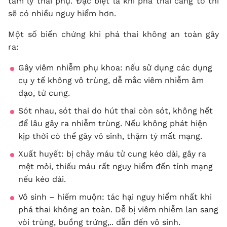
tâm lý thai phụ. Đặc biệt là khi phá thai càng to thì
sẽ có nhiều nguy hiểm hơn.
Một số biến chứng khi phá thai không an toàn gây
ra:
Gây viêm nhiễm phụ khoa: nếu sử dụng các dụng
cụ y tế không vô trùng, dễ mắc viêm nhiễm âm
đạo, tử cung.
Sót nhau, sót thai do hút thai còn sót, không hết
để lâu gây ra nhiễm trùng. Nếu không phát hiện
kịp thời có thể gây vô sinh, thậm tý mất mạng.
Xuất huyết: bị chảy máu tử cung kéo dài, gây ra
mệt mỏi, thiếu máu rất nguy hiểm đến tính mạng
nếu kéo dài.
Vô sinh – hiếm muộn: tác hại nguy hiểm nhất khi
phá thai không an toàn. Dễ bị viêm nhiễm lan sang
vòi trùng, buồng trứng,.. dẫn đến vô sinh.