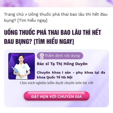
Trang chủ
»
Uống thuốc phá thai bao lâu thì hết đau
bụng? [Tìm hiểu ngay]
UỐNG THUỐC PHÁ THAI BAO LÂU THÌ HẾT
ĐAU BỤNG? [TÌM HIỂU NGAY]
Thẩm định nội dung
Bác sĩ Tạ Thị Hồng Duyên
Chuyên khoa I sản - phụ khoa tại đa
khoa Quốc Tế Hà Nội
Chịu trách nghiệm kiểm duyệt chuyên môn bài viết