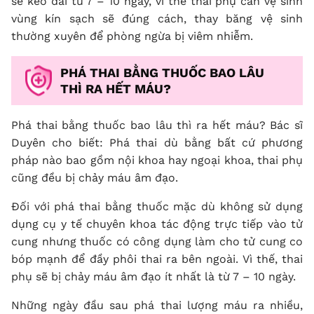
sẽ kéo dài từ 7 – 10 ngày, vì thế thai phụ cần vệ sinh
vùng kín sạch sẽ đúng cách, thay băng vệ sinh
thường xuyên để phòng ngừa bị viêm nhiễm.
PHÁ THAI BẰNG THUỐC BAO LÂU
THÌ RA HẾT MÁU?
Phá thai bằng thuốc bao lâu thì ra hết máu? Bác sĩ
Duyên cho biết: Phá thai dù bằng bất cứ phương
pháp nào bao gồm nội khoa hay ngoại khoa, thai phụ
cũng đều bị chảy máu âm đạo.
Đối với phá thai bằng thuốc mặc dù không sử dụng
dụng cụ y tế chuyên khoa tác động trực tiếp vào tử
cung nhưng thuốc có công dụng làm cho tử cung co
bóp mạnh để đầy phôi thai ra bên ngoài. Vì thế, thai
phụ sẽ bị chảy máu âm đạo ít nhất là từ 7 – 10 ngày.
Những ngày đầu sau phá thai lượng máu ra nhiều,