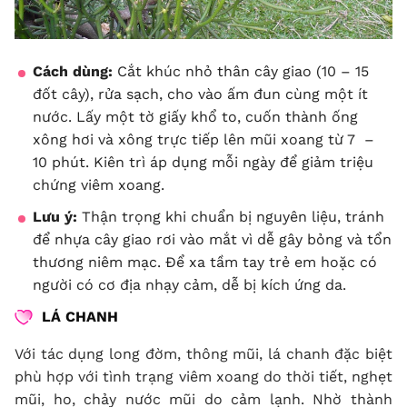
Cách dùng:
Cắt khúc nhỏ thân cây giao (10 – 15
đốt cây), rửa sạch, cho vào ấm đun cùng một ít
nước. Lấy một tờ giấy khổ to, cuốn thành ống
xông hơi và xông trực tiếp lên mũi xoang từ 7 –
10 phút. Kiên trì áp dụng mỗi ngày để giảm triệu
chứng viêm xoang.
Lưu ý:
Thận trọng khi chuẩn bị nguyên liệu, tránh
để nhựa cây giao rơi vào mắt vì dễ gây bỏng và tổn
thương niêm mạc. Để xa tầm tay trẻ em hoặc có
người có cơ địa nhạy cảm, dễ bị kích ứng da.
LÁ CHANH
Với tác dụng long đờm, thông mũi, lá chanh đặc biệt
phù hợp với tình trạng viêm xoang do thời tiết, nghẹt
mũi, ho, chảy nước mũi do cảm lạnh. Nhờ thành