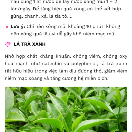
nấu cùng 1 lít nước để lấy nước xông mũi 1 – 2
lần/ngày. Để tăng hiệu quả xông, có thể kết hợp
gừng, chanh, xả, lá tía tô,…
Lưu ý:
Chỉ nên xông mũi khoảng 10 phút, không
nên xông quá lâu vì dễ gây khô niêm mạc mũi.
LÁ TRÀ XANH
Nhờ hợp chất kháng khuẩn, chống viêm, chống oxy
hoá mạnh như catechin và polyphenol, lá trà xanh
rất hữu hiệu trong việc làm dịu đường thở, giảm viêm
niêm mạc xoang và tăng cường hệ miễn dịch.