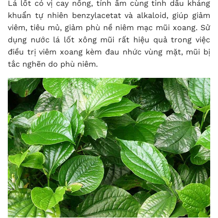
Lá lốt có vị cay nồng, tính ấm cùng tinh dầu kháng
khuẩn tự nhiên benzylacetat và alkaloid, giúp giảm
viêm, tiêu mủ, giảm phù nề niêm mạc mũi xoang. Sử
dụng nước lá lốt xông mũi rất hiệu quả trong việc
điều trị viêm xoang kèm đau nhức vùng mặt, mũi bị
tắc nghẽn do phù niêm.