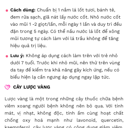
Cách dùng:
Chuẩn bị 1 nắm lá lốt tươi, bánh tẻ,
đem rửa sạch, giã nát lấy nước cốt. Nhỏ nước cốt
vào mũi 1 -2 giọt/lần, mỗi ngày 1 lần và duy trì đều
đặn trong 5 ngày. Có thể nấu nước lá lốt để xông
mũi tương tự cách làm với lá trầu không để tăng
hiệu quả trị liệu.
Lưu ý:
Không áp dụng cách làm trên với trẻ nhỏ
dưới 7 tuổi. Trước khi nhỏ mũi, nên thử trên vùng
da tay để kiểm tra khả năng gây kích ứng, nếu có
biểu hiện lạ cần ngưng áp dụng ngay lập tức.
CÂY LƯỢC VÀNG
Lược vàng là một trong những cây thuốc chữa bệnh
viêm xoang người bệnh không nên bỏ qua. Với tính
mát, vị nhạt, không độc, tính ấm cùng hoạt chất
chống oxy hoá mạnh như lavonoid, quercetin,
kaempferol, cây lược vàng có công dụng giảm viêm,