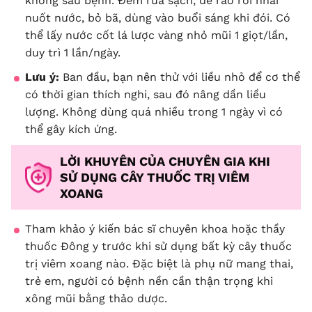
không sâu bệnh. Đem rửa sạch, để ráo rồi nhai
nuốt nước, bỏ bã, dùng vào buổi sáng khi đói. Có
thể lấy nước cốt lá lược vàng nhỏ mũi 1 giọt/lần,
duy trì 1 lần/ngày.
Lưu ý:
Ban đầu, bạn nên thử với liều nhỏ để cơ thể
có thời gian thích nghi, sau đó nâng dần liều
lượng. Không dùng quá nhiều trong 1 ngày vì có
thể gây kích ứng.
LỜI KHUYÊN CỦA CHUYÊN GIA KHI
SỬ DỤNG CÂY THUỐC TRỊ VIÊM
XOANG
Tham khảo ý kiến bác sĩ chuyên khoa hoặc thầy
thuốc Đông y trước khi sử dụng bất kỳ cây thuốc
trị viêm xoang nào. Đặc biệt là phụ nữ mang thai,
trẻ em, người có bệnh nền cần thận trọng khi
xông mũi bằng thảo dược.