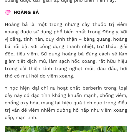
xoang được dân gian áp dụng phổ biến hiện nay:
HOÀNG BÁ
Hoàng bá là một trong nhưng cây thuốc trị viêm
xoang được sử dụng phổ biến nhất trong Đông y. Với
vị đắng, tính hàn, quy kinh thận – bàng quang, hoàng
bá nổi bật với công dụng thanh nhiệt, trừ thấp, giải
độc, tiêu viêm. Sử dụng hoàng bá đúng cách sẽ làm
giảm tiết dịch mủ, làm sạch hốc xoang, rất hữu hiệu
trong cải thiện tình trạng nghẹt mũi, đau đầu, hơi
thở có mùi hôi do viêm xoang.
Y học hiện đại chỉ ra hoạt chất berberin trong loại
cây này có đặc tính kháng khuẩn mạnh, chống viêm,
chống oxy hóa, mang lại hiệu quả tích cực trong điều
trị vấn đề viêm nhiễm đường hô hấp như viêm xoang
cấp, mạn tính.