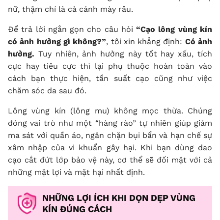
nữ, thậm chí là cả cánh mày râu.
Để trả lời ngắn gọn cho câu hỏi
“Cạo lông vùng kín
có ảnh hưởng gì không?”
, tôi xin khẳng định:
Có ảnh
hưởng.
Tuy nhiên, ảnh hưởng này tốt hay xấu, tích
cực hay tiêu cực thì lại phụ thuộc hoàn toàn vào
cách bạn thực hiện, tần suất cạo cũng như việc
chăm sóc da sau đó.
Lông vùng kín (lông mu) không mọc thừa. Chúng
đóng vai trò như một “hàng rào” tự nhiên giúp giảm
ma sát với quần áo, ngăn chặn bụi bẩn và hạn chế sự
xâm nhập của vi khuẩn gây hại. Khi bạn dùng dao
cạo cắt đứt lớp bảo vệ này, cơ thể sẽ đối mặt với cả
những mặt lợi và mặt hại nhất định.
NHỮNG LỢI ÍCH KHI DỌN DẸP VÙNG
KÍN ĐÚNG CÁCH