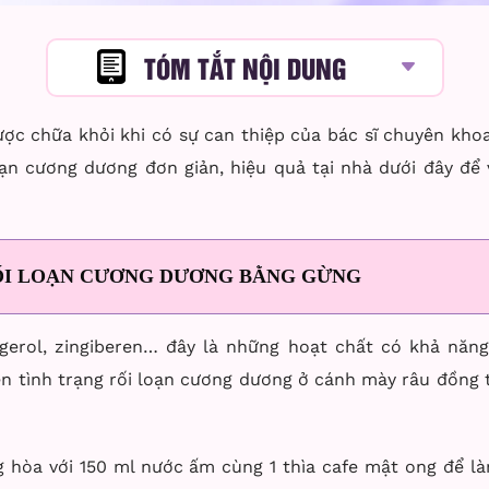
TÓM TẮT NỘI DUNG
ợc chữa khỏi khi có sự can thiệp của bác sĩ chuyên kho
n cương dương đơn giản, hiệu quả tại nhà dưới đây để v
ỐI LOẠN CƯƠNG DƯƠNG BẰNG GỪNG
gerol, zingiberen… đây là những hoạt chất có khả năn
iện tình trạng rối loạn cương dương ở cánh mày râu đồng
ng hòa với 150 ml nước ấm cùng 1 thìa cafe mật ong để 