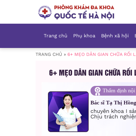
Trang chủ
Phụ khoa
Bệnh xã hội
TRANG CHỦ
»
6+ MẸO DÂN GIAN CHỮA RỐI 
6+ MẸO DÂN GIAN CHỮA RỐI 
Thẩm định nội
Bác sĩ Tạ Thị Hồn
chuyên khoa I sả
Chịu trách nghiệ