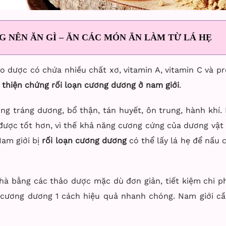
 NÊN ĂN GÌ – ĂN CÁC MÓN ĂN LÀM TỪ LÁ HẸ
o dược có chứa nhiều chất xơ, vitamin A, vitamin C và prot
i thiện chứng rối loạn cương dương ở nam giới
.
ng tráng dương, bổ thận, tán huyết, ôn trung, hành khí.
ược tốt hơn, vì thế khả năng cương cứng của dương vật cũ
am giới bị
rối loạn cương dương
có thể lấy lá hẹ để nấu 
hà bằng các thảo dược mặc dù đơn giản, tiết kiệm chi ph
n cương dương 1 cách hiệu quả nhanh chóng. Nam giới cầ