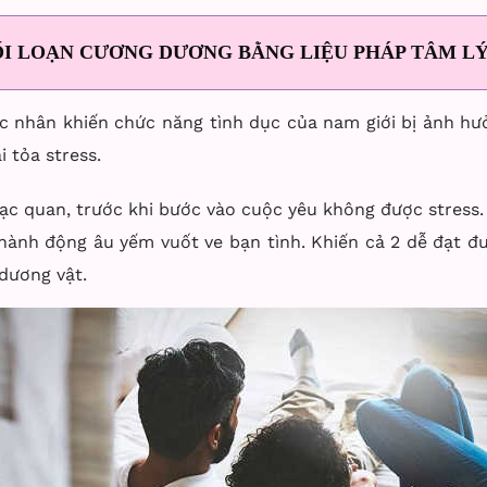
I LOẠN CƯƠNG DƯƠNG BẰNG LIỆU PHÁP TÂM L
tác nhân khiến chức năng tình dục của nam giới bị ảnh h
 tỏa stress.
 lạc quan, trước khi bước vào cuộc yêu không được stres
g hành động âu yếm vuốt ve bạn tình. Khiến cả 2 dễ đạt 
dương vật.