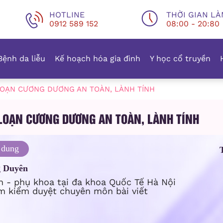
HOTLINE
THỜI GIAN LÀ
0912 589 152
08:00 - 20:80
Bệnh da liễu
Kế hoạch hóa gia đình
Y học cổ truyền
LOẠN CƯƠNG DƯƠNG AN TOÀN, LÀNH TÍNH
LOẠN CƯƠNG DƯƠNG AN TOÀN, LÀNH TÍNH
 dung
g Duyên
n - phụ khoa tại đa khoa Quốc Tế Hà Nội
m kiểm duyệt chuyên môn bài viết